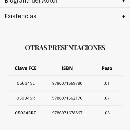
Biografía del Autor
+
Existencias
+
OTRAS PRESENTACIONES
Clave FCE
ISBN
Peso
9786071669780
.01
050345L
9786071662170
.07
050345R
9786071678867
.06
050345RZ