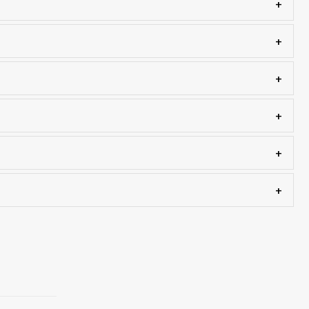
+
+
+
+
+
+