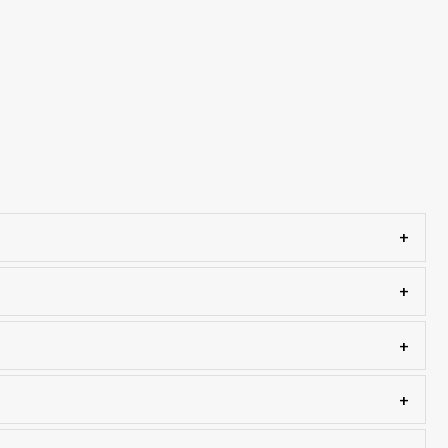
+
+
+
+