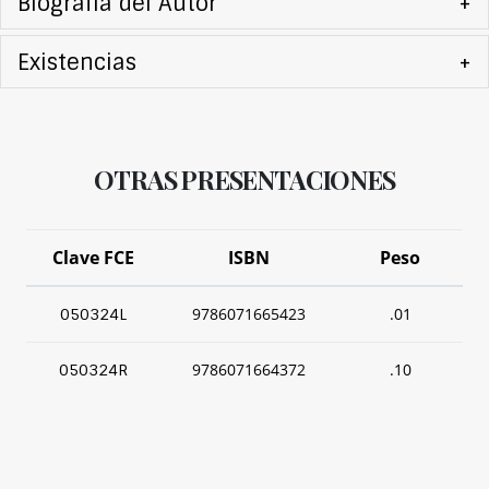
Biografía del Autor
+
Existencias
+
OTRAS PRESENTACIONES
Clave FCE
ISBN
Peso
9786071665423
.01
050324L
9786071664372
.10
050324R