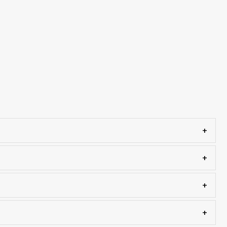
+
+
+
+