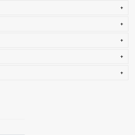
+
+
+
+
+