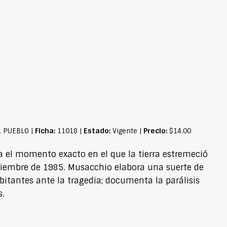
Ficha:
Estado:
Precio:
L PUEBLO |
11018 |
Vigente |
$14.00
ra el momento exacto en el que la tierra estremeció
ptiembre de 1985. Musacchio elabora una suerte de
abitantes ante la tragedia; documenta la parálisis
s.