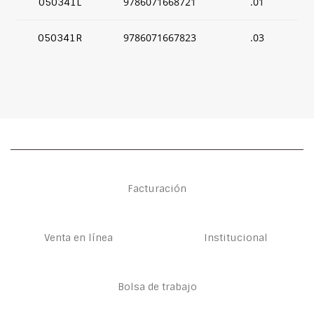
9786071668721
.01
050341L
9786071667823
.03
050341R
Facturación
Venta en línea
Institucional
Bolsa de trabajo