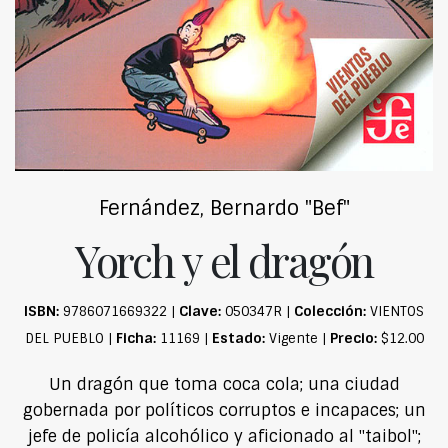
Fernández, Bernardo "Bef"
Yorch y el dragón
ISBN:
Clave:
Colección:
9786071669322 |
050347R |
VIENTOS
Ficha:
Estado:
Precio:
DEL PUEBLO |
11169 |
Vigente |
$12.00
Un dragón que toma coca cola; una ciudad
gobernada por políticos corruptos e incapaces; un
jefe de policía alcohólico y aficionado al "taibol";