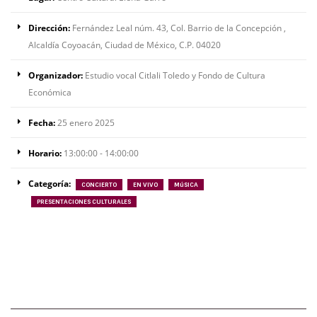
Dirección:
Fernández Leal núm. 43, Col. Barrio de la Concepción ,
Alcaldía Coyoacán, Ciudad de México, C.P. 04020
Organizador:
Estudio vocal Citlali Toledo y Fondo de Cultura
Económica
Fecha:
25 enero 2025
Horario:
13:00:00 - 14:00:00
Categoría:
CONCIERTO
EN VIVO
MúSICA
PRESENTACIONES CULTURALES