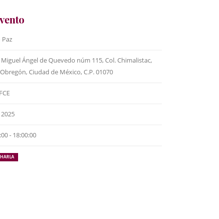
evento
 Paz
 Miguel Ángel de Quevedo núm 115, Col. Chimalistac,
o Obregón, Ciudad de México, C.P. 01070
FCE
o 2025
00 - 18:00:00
HARLA