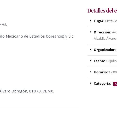
Detalles
del 
Lugar:
Octavio
-Ha.
Dirección:
Av.
ulo Mexicano de Estudios Coreanos) y Lic.
Alcaldía Álvar
Organizador:
Fecha:
19 juli
Horario:
17:00:
Categoría:
C
 Álvaro Obregón, 01070, CDMX.