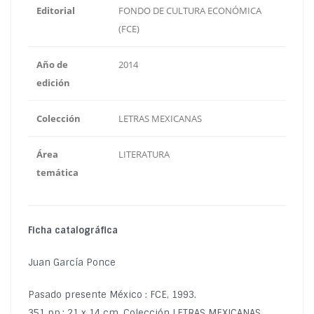
Editorial
FONDO DE CULTURA ECONÓMICA
(FCE)
Año de
2014
edición
Colección
LETRAS MEXICANAS
Área
LITERATURA
temática
Ficha catalográfica
Juan García Ponce
Pasado presente México : FCE, 1993.
351 pp.; 21 x 14 cm, Colección LETRAS MEXICANAS