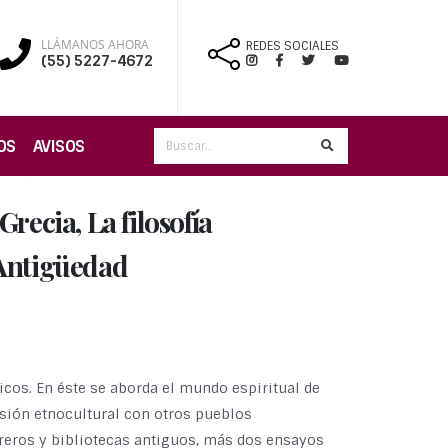
LLÁMANOS AHORA
REDES SOCIALES
(55) 5227-4672
OS
AVISOS
recia, La filosofía
a Antigüedad
icos. En éste se aborda el mundo espiritual de
sión etnocultural con otros pueblos
breros y bibliotecas antiguos, más dos ensayos