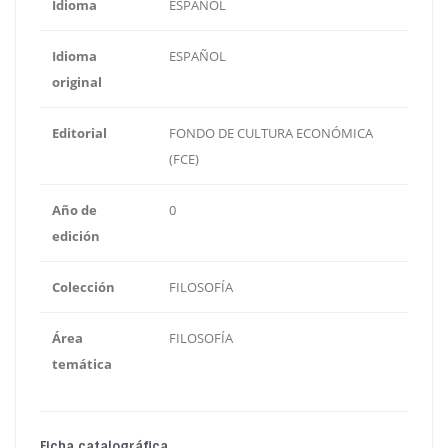
Idioma
ESPAÑOL
Idioma
ESPAÑOL
original
Editorial
FONDO DE CULTURA ECONÓMICA
(FCE)
Año de
0
edición
Colección
FILOSOFÍA
Área
FILOSOFÍA
temática
Ficha catalográfica