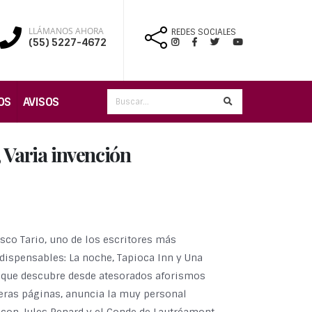
LLÁMANOS AHORA
REDES SOCIALES
(55) 5227-4672
OS
AVISOS
 Varia invención
sco Tario, uno de los escritores más
ndispensables: La noche, Tapioca Inn y Una
n" que descubre desde atesorados aforismos
eras páginas, anuncia la muy personal