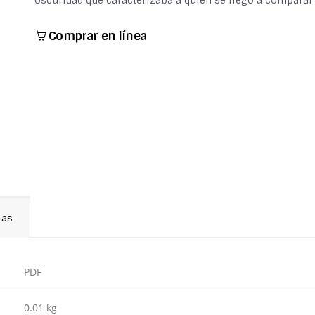
oscuridad que caracterizaba a quien se llegó a comparar
Comprar en línea
ias
PDF
0.01 kg