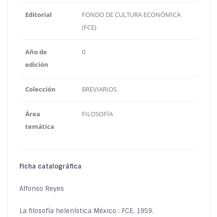
Editorial
FONDO DE CULTURA ECONÓMICA
(FCE)
Año de
0
edición
Colección
BREVIARIOS
Área
FILOSOFÍA
temática
Ficha catalográfica
Alfonso Reyes
La filosofía helenística México : FCE, 1959.