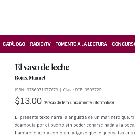
CATÁLOGO
RADIO/TV
FOMENTO A LA LECTURA
CONCURS
El vaso de leche
Rojas, Manuel
ISBN: 9786071677679 | Clave FCE: 050372R
$13.00
(Precio de lista, únicamente informativo)
El presente texto narra la angustia de un marinero que, t
deambula por el puerto sin poder echarse nada a la boca.
hambre lo azota como un latigazo que le quema las ent