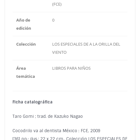
(FCE)
Año de
0
edición
Colección
LOS ESPECIALES DE A LA ORILLA DEL
VIENTO
Área
LIBROS PARA NIÑOS
temática
Ficha catalográfica
Taro Gomi ; trad. de Kazuko Nagao
Cocodrilo va al dentista México : FCE, 2009
[36] pp.: ilus.; 22 x 22 cm., Colección LOS ESPECIALES DE