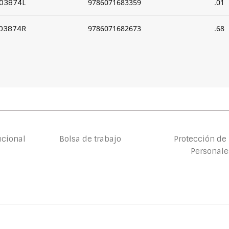
9786071683359
.01
03874L
9786071682673
.68
03874R
ucional
Bolsa de trabajo
Protección de
Personale