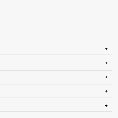
+
+
+
+
+