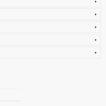
+
+
+
+
+