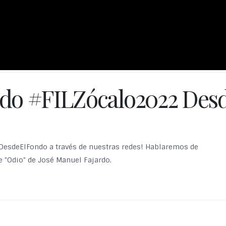
do #FILZócalo2022 Des
DesdeElFondo a través de nuestras redes! Hablaremos de
 "Odio" de José Manuel Fajardo.