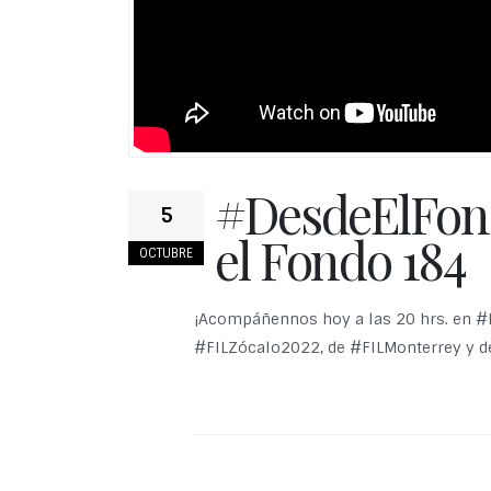
#DesdeElFon
5
el Fondo 184
OCTUBRE
¡Acompáñennos hoy a las 20 hrs. en #
#FILZócalo2022, de #FILMonterrey y de